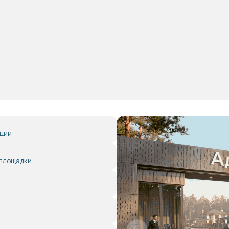
ации
 площадки