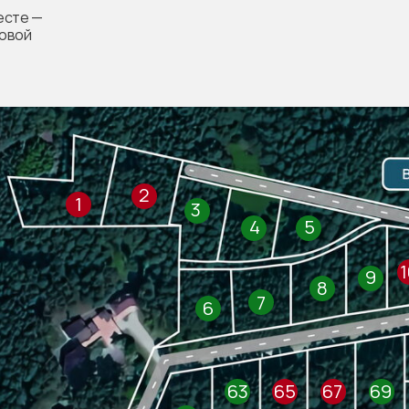
7
6
есте —
говой
73
63
65
67
69
72
62
64
66
68
70
71
61
48
49
51
53
55
57
47
50
52
54
56
58
60
43
42
41
40
39
38
37
44