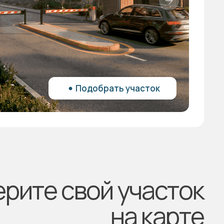
Подобрать участок
рите свой участок
на карте
24
25
26
27