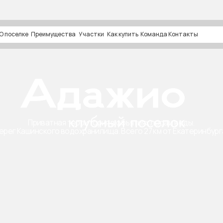
О поселке
Преимущества
Участки
Как купить
Команда
Контакты
Приватная территория в объятиях леса и воды.
шинского водохранилища. Всего 27 км от Екатеринбурга.
В продаже
49 уч