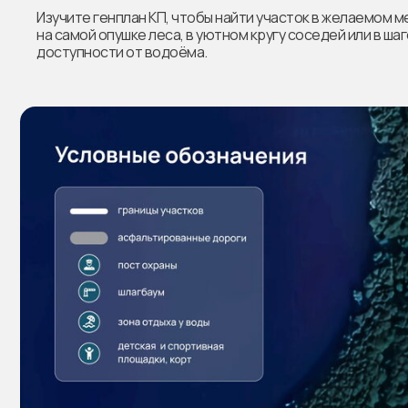
Изучите генплан КП, чтобы найти участок в желаемом м
на самой опушке леса, в уютном кругу соседей или в ша
доступности от водоёма.
46