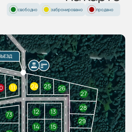
свободно
забронировано
продано
28
12
13
29
14
15
30
16
17
31
18
19
32
21
20
33
22
23
34
35
36