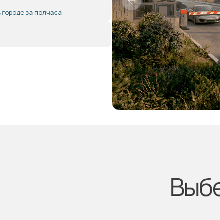
в городе за полчаса
2
Выбе
1
3
4
5
11
10
9
8