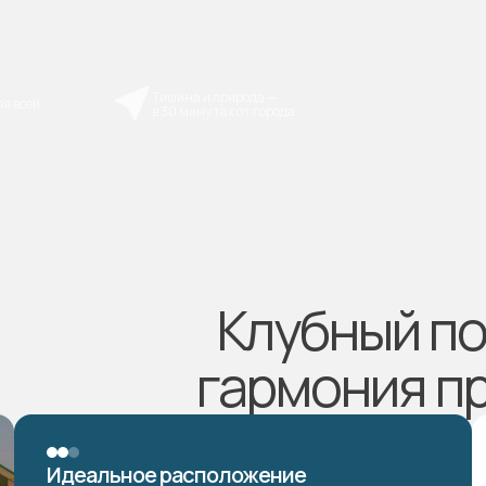
Тишина и природа —
в 30 минутах от города
Клубный п
гармония п
Идеальное расположение