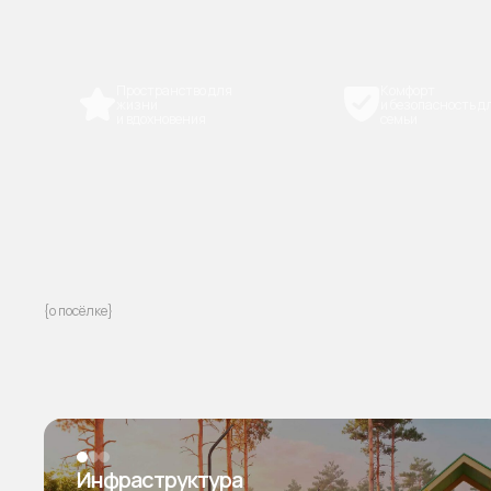
Пространство для
Комфорт
жизни
и безопасность для всей
и вдохновения
семьи
{о посёлке}
Инфраструктура