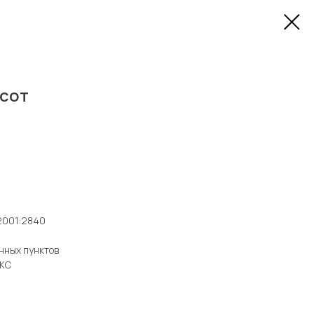
 сот
2001:2840
нных пунктов
ИЖС