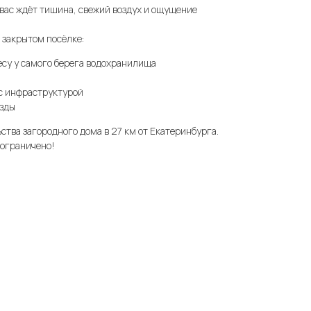
 вас ждёт тишина, свежий воздух и ощущение
 закрытом посёлке:
есу у самого берега водохранилища
с инфраструктурой
зды
ства загородного дома в 27 км от Екатеринбурга.
 ограничено!