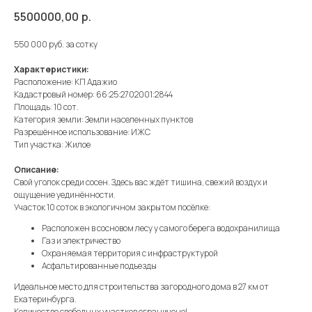
5500000,00
р.
550 000 руб. за сотку
Характеристики:
Расположение: КП Адажио
Кадастровый номер: 66:25:2702001:2844
Площадь: 10 сот.
Категория земли: Земли населенных пунктов
Разрешённое использование: ИЖС
Тип участка: Жилое
Описание:
Свой уголок среди сосен. Здесь вас ждёт тишина, свежий воздух и
ощущение уединённости.
Участок 10 соток в экологичном закрытом посёлке:
Расположен в сосновом лесу у самого берега водохранилища
Газ и электричество
Охраняемая территория с инфраструктурой
Асфальтированные подъезды
Идеальное место для строительства загородного дома в 27 км от
Екатеринбурга.
Количество свободных участков ограничено!